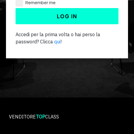
Remember me
LOG IN
Accedi per la prima volta o hai perso la
password
? Clicca
qui
!
VENDITORE
TOP
CLASS