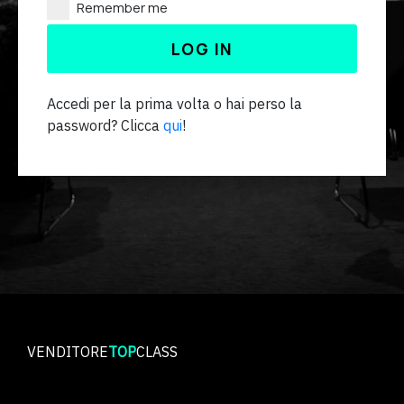
Remember me
LOG IN
Accedi per la prima volta o hai perso la
password
? Clicca
qui
!
VENDITORE
TOP
CLASS